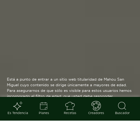
Está a punto de entrar a un sitio web titularidad de Mahou San
Miguel cuyo contenido se dirige únicamente a mayores de edad.
Para asegurarnos de que sólo es visible para estos usuarios hemos
incorporado el filtro de edad, que usted debe responder
verazmente. Su funcionamiento es posible gracias a la utilización
de cookies técnicas que resultan estrictamente necesarias y que
serán eliminadas cuando salga de esta web.
Es Tendencia
Planes
Recetas
Creadores
Buscador
Blog
arrow_back