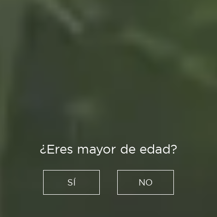
¿Eres mayor de edad?
Es Tendencia
Todos los caminos conducen
SÍ
NO
a Madrid: 4 restaurantes que
homenajean al producto de