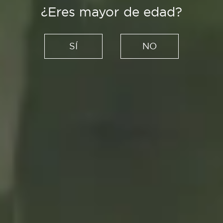
¿Eres mayor de edad?
SÍ
NO