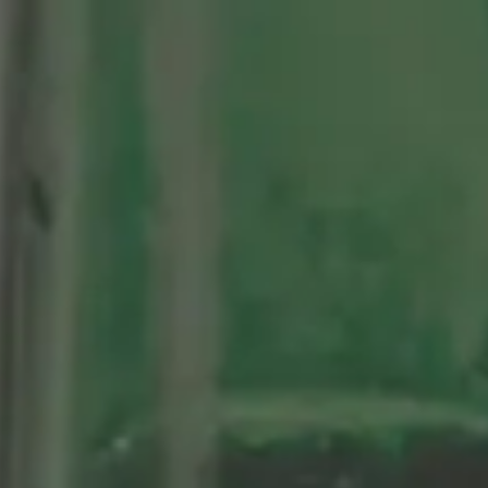
tenario
Nuestras Cervezas
Momentos Alhambra
segá
ción limitada 1964
ifo Alhambra 1925
 historias