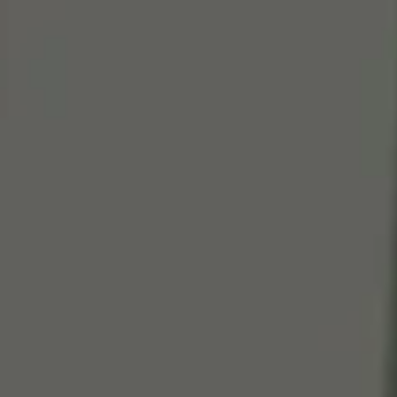
Cen
So
Edi
Gr
100