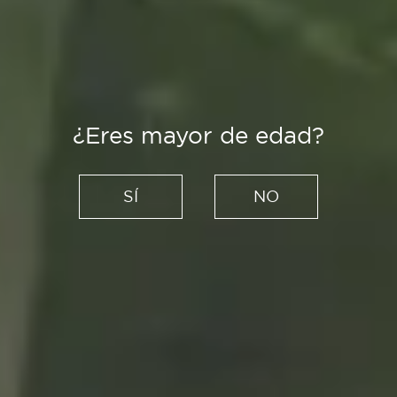
¿Eres mayor de edad?
SÍ
NO