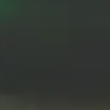
Por María José Amengual
Tiempo:
1 hora
Dificultad:
fácil
Nº Comensales:
4 personas
3
votos