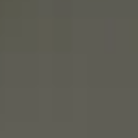
sienta más pesado y fatigado. Durante
las celebraciones, solemos consumir
más alimentos ricos en azúcares, grasas
y alcohol, lo que puede sobrecargar
nuestro sistema digestivo y dificultar la
eliminación de toxinas.
La sopa détox es una opción perfecta
para ayudar a limpiar el organismo de
manera natural. Sus ingredientes
frescos, ricos en fibra, antioxidantes y
nutrientes, favorecen la digestión,
hidratan y promueven el equilibrio del
cuerpo, dándole un respiro después de
tanta indulgencia. Además, es ligera y
reconfortante, ideal para restaurar el