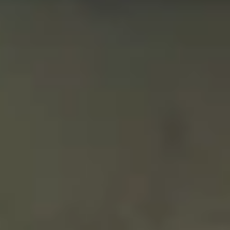
Ingredientes:
1 puerro (sólo la parte blanca)
2 dientes de ajo
¼ de col
3 zanahorias
4 tallos de apio
200 g de champiñones
1 litro de caldo de pollo
Tomillo
Romero
Orégano