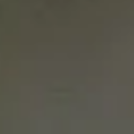
Sal
Pimienta
Cebolla molida para espolvorear
PASO A PASO:
Paso 1: las verduras lo primero
La sopa détox es ideal para preparar
durante cualquier época del año, pero
muy especialmente después de una
época de excesos, como la Navidad, en
la que es común que nuestro cuerpo se