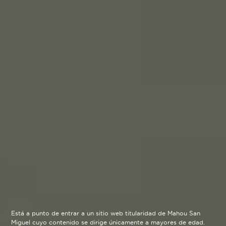
bienestar sin renunciar al sabor.
Está a punto de entrar a un sitio web titularidad de Mahou San
Miguel cuyo contenido se dirige únicamente a mayores de edad.
Empezamos preparando todas las