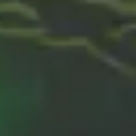
Recetas - Gastronomía
Sopa détox de
verduras: tu aliada
perfecta para el
invierno
Renueva tu energía con esta sopa détox, el
sabor fresco y saludable que tu cuerpo
necesita para empezar de nuevo