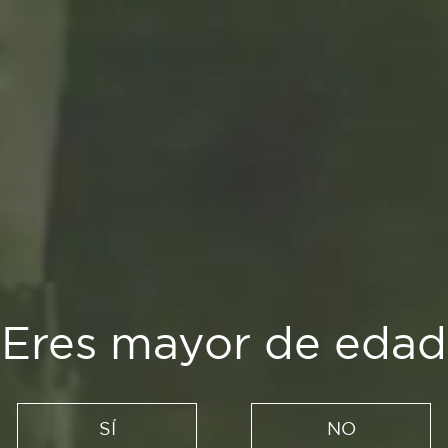
¿Eres mayor de edad
SÍ
NO