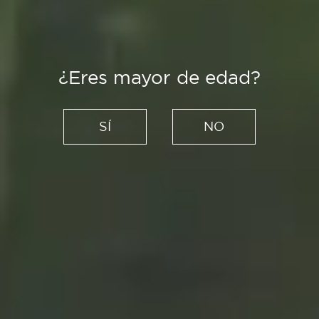
¿Eres mayor de edad?
SÍ
NO