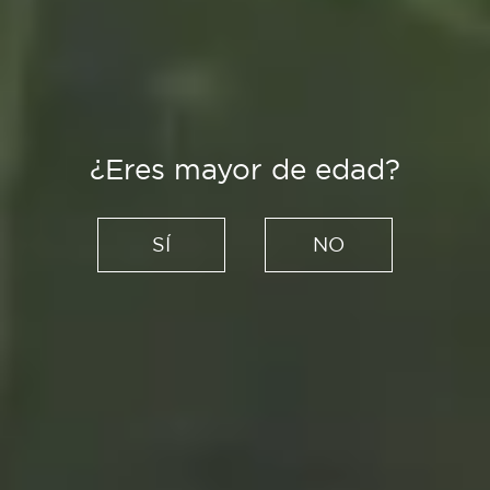
¿Eres mayor de edad?
SÍ
NO