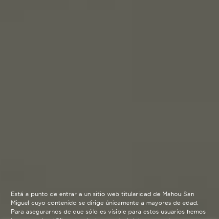
También, en otras zonas del mundo, hay
gastronomías expertas en las recetas con
Está a punto de entrar a un sitio web titularidad de Mahou San
flores. Ocurre mucho en Asia, pero sobre todo
Miguel cuyo contenido se dirige únicamente a mayores de edad.
Para asegurarnos de que sólo es visible para estos usuarios hemos
en
, donde se preparan hasta 50 de las
México