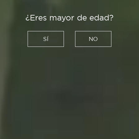
¿Eres mayor de edad?
Es Tendencia
Talleres de escritura para
SÍ
NO
practicar la magia de la
palabra escrita
24/03/2022