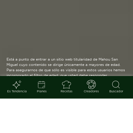
Está a punto de entrar a un sitio web titularidad de Mahou San
Miguel cuyo contenido se dirige únicamente a mayores de edad.
Para asegurarnos de que sólo es visible para estos usuarios hemos
incorporado el filtro de edad, que usted debe responder
verazmente. Su funcionamiento es posible gracias a la utilización
de cookies técnicas que resultan estrictamente necesarias y que
serán eliminadas cuando salga de esta web.
Es Tendencia
Planes
Recetas
Creadores
Buscador
Blog
arrow_back
El acercamiento a la escritura se