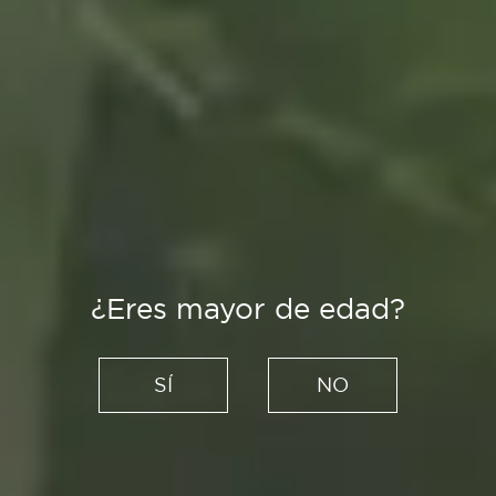
¿Eres mayor de edad?
SÍ
NO