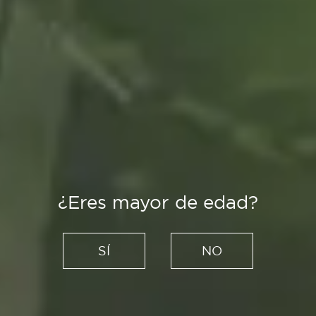
¿Eres mayor de edad?
Es Tendencia
Proyectos literarios más allá
SÍ
NO
de los libros: de Bookish a
Prosa Ojerosa