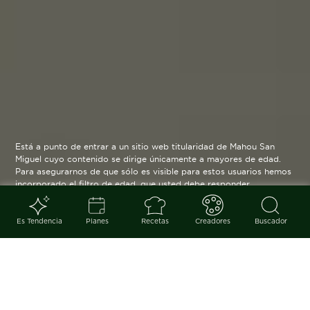
Está a punto de entrar a un sitio web titularidad de Mahou San
Miguel cuyo contenido se dirige únicamente a mayores de edad.
Para asegurarnos de que sólo es visible para estos usuarios hemos
incorporado el filtro de edad, que usted debe responder
verazmente. Su funcionamiento es posible gracias a la utilización
de cookies técnicas que resultan estrictamente necesarias y que
serán eliminadas cuando salga de esta web.
Es Tendencia
Planes
Recetas
Creadores
Buscador
Blog
arrow_back
Dos propuestas que nos acercan,