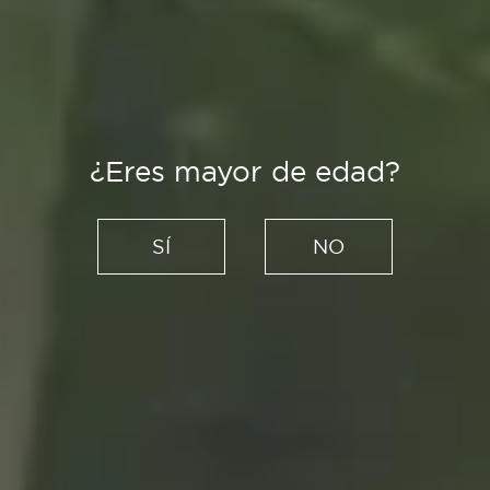
¿Eres mayor de edad?
Es Tendencia
Nature writing: libros para
SÍ
NO
conectar con la naturaleza y
cuatro títulos perfectos para
acompañar las vacaciones
04/08/2021