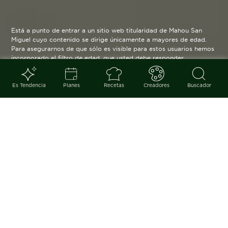
Está a punto de entrar a un sitio web titularidad de Mahou San
Miguel cuyo contenido se dirige únicamente a mayores de edad.
Para asegurarnos de que sólo es visible para estos usuarios hemos
incorporado el filtro de edad, que usted debe responder
verazmente. Su funcionamiento es posible gracias a la utilización
de cookies técnicas que resultan estrictamente necesarias y que
serán eliminadas cuando salga de esta web.
Es Tendencia
Planes
Recetas
Creadores
Buscador
Blog
arrow_back
Volvemos a vernos, a charlar, a
ponernos al día, a hacer realidad
aquello de "tenemos que vernos
más". Y la ocasión merece un
reencuentro a la altura, con un