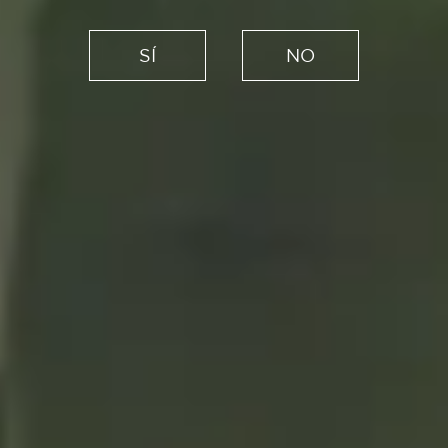
Es Tendencia
El arte de recibir en casa o
SÍ
NO
cómo organizar una cena de
reencuentro
17/06/2020