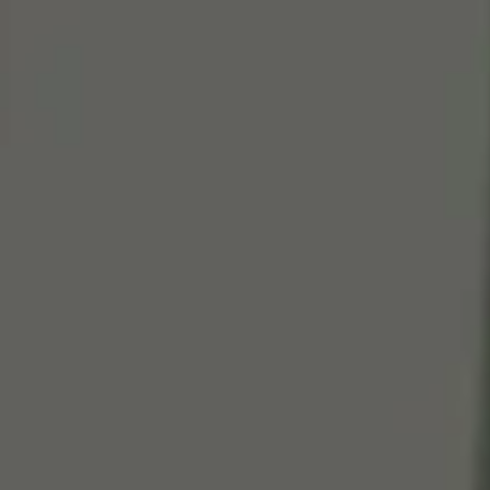
Cen
So
Edi
Gr
100