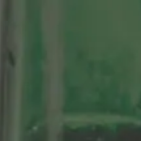
tenario
Nuestras Cervezas
Momentos Alhambra
segá
ción limitada 1964
ifo Alhambra 1925
 historias