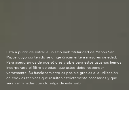
Está a punto de entrar a un sitio web titularidad de Mahou San
Miguel cuyo contenido se dirige únicamente a mayores de edad.
Para asegurarnos de que sólo es visible para estos usuarios hemos
incorporado el filtro de edad, que usted debe responder
verazmente. Su funcionamiento es posible gracias a la utilización
de cookies técnicas que resultan estrictamente necesarias y que
serán eliminadas cuando salga de esta web.
Crear/Sin/Prisa
arrow_back
Para Martín Azúa, diseñador