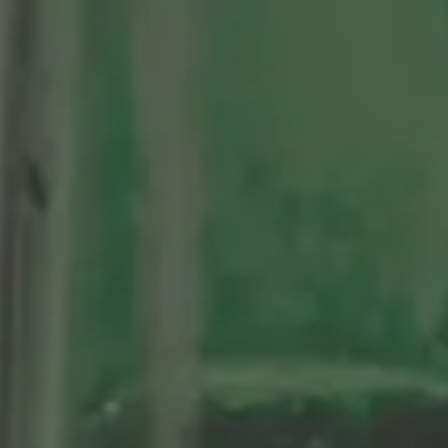
tenario
Nuestras Cervezas
Momentos Alhambra
segá
ción limitada 1964
ifo Alhambra 1925
 historias