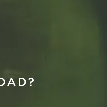
EDAD?
empo.