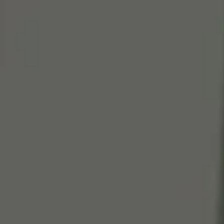
Cen
So
Edi
Gr
100