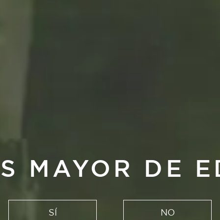
S MAYOR DE 
cosas que necesitan ti
SÍ
NO