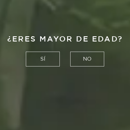
¿ERES MAYOR DE EDAD?
SÍ
NO
Para. Mira. Toca
de Álvaro Catalán