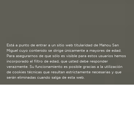
Está a punto de entrar a un sitio web titularidad de Mahou San
Miguel cuyo contenido se dirige únicamente a mayores de edad.
Para asegurarnos de que sólo es visible para estos usuarios hemos
incorporado el filtro de edad, que usted debe responder
verazmente. Su funcionamiento es posible gracias a la utilización
de cookies técnicas que resultan estrictamente necesarias y que
serán eliminadas cuando salga de esta web.
Arco 2021
arrow_back
Fernando García (Madrid, 1975), vive y trabaja en
Jerez de la Frontera. Licenciado y DEA en Bellas
Artes por la Universidad Complutense de Madrid,
fue Colaborador Honorífico del catedrático D.