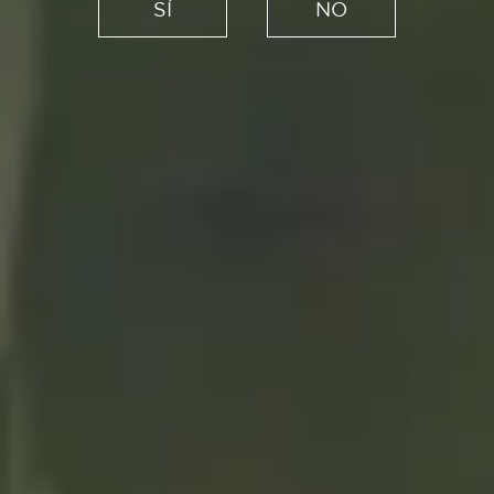
SÍ
NO
lia Hu