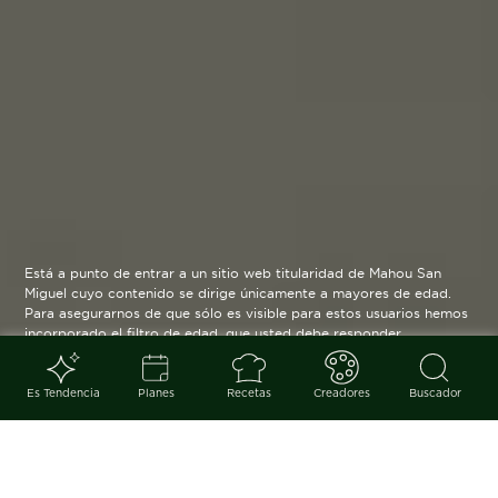
Está a punto de entrar a un sitio web titularidad de Mahou San
Miguel cuyo contenido se dirige únicamente a mayores de edad.
Para asegurarnos de que sólo es visible para estos usuarios hemos
incorporado el filtro de edad, que usted debe responder
verazmente. Su funcionamiento es posible gracias a la utilización
de cookies técnicas que resultan estrictamente necesarias y que
serán eliminadas cuando salga de esta web.
Es Tendencia
Planes
Recetas
Creadores
Buscador
Blog
arrow_back