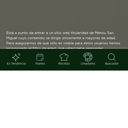
Está a punto de entrar a un sitio web titularidad de Mahou San
Miguel cuyo contenido se dirige únicamente a mayores de edad.
Para asegurarnos de que sólo es visible para estos usuarios hemos
incorporado el filtro de edad, que usted debe responder
verazmente. Su funcionamiento es posible gracias a la utilización
de cookies técnicas que resultan estrictamente necesarias y que
serán eliminadas cuando salga de esta web.
Es Tendencia
Planes
Recetas
Creadores
Buscador
Blog
arrow_back
Las vieiras son sabrosas, nutritivas
y muy versátiles. El ingrediente
estrella de Galicia es capaz de
transportarnos al mar con su