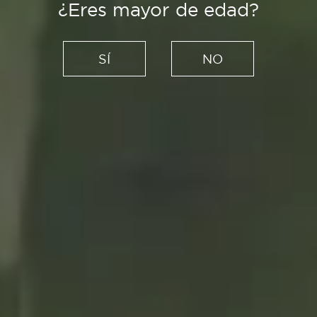
¿Eres mayor de edad?
Recetas
Vieiras gratinadas a la
SÍ
NO
gallega: un viaje por la cocina
más tradicional de Galicia
05/01/2022