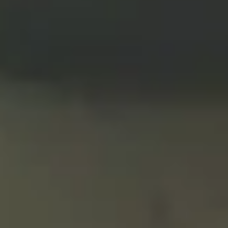
Ejercicio físico y silencio tecnológico,
desconectar para conectar. Así es la nueva
¿tendencia? en bienestar
Por Isabel Sauras
El
-por algo existe el
noble arte de pasear
concepto de flâneur- no pasa de moda,
aunque sus términos cambien. Te presentamos
la “tendencia” conocida como “silent walking”,
en la que, lejos de caminar rápido y con
música a todo volumen, se apuesta por un