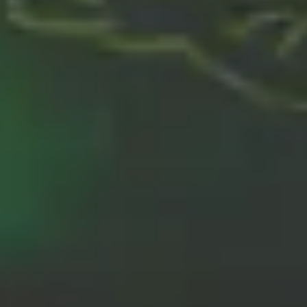
Planes - Sostenibilidad
“Silent walking” o
por qué salir a pasear
es uno de los planes
-y deportes- más
apetecibles de la
temporada
31 JUL 2024