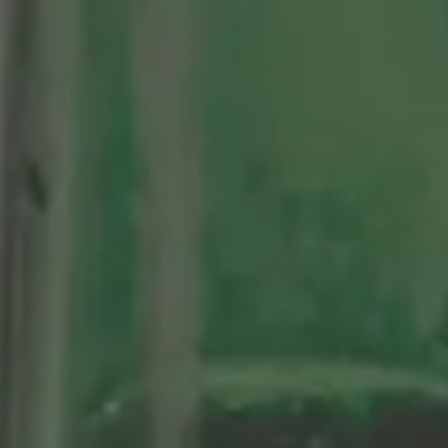
tenario
Nuestras Cervezas
Momentos Alhambra
segá
ción limitada 1964
ifo Alhambra 1925
 historias