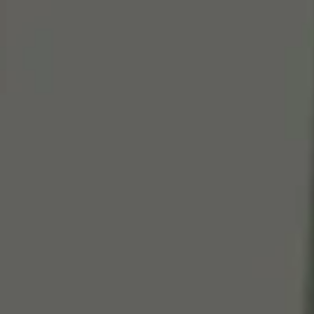
Cen
So
Edi
Gr
100