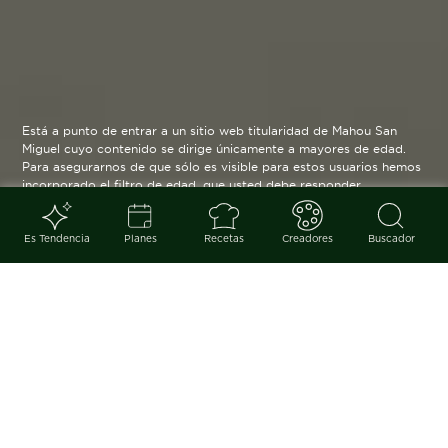
Está a punto de entrar a un sitio web titularidad de Mahou San
Miguel cuyo contenido se dirige únicamente a mayores de edad.
Para asegurarnos de que sólo es visible para estos usuarios hemos
incorporado el filtro de edad, que usted debe responder
verazmente. Su funcionamiento es posible gracias a la utilización
de cookies técnicas que resultan estrictamente necesarias y que
serán eliminadas cuando salga de esta web.
Es Tendencia
Planes
Recetas
Creadores
Buscador
Blog
arrow_back
Comidas en familia que se alargan
horas y horas. Reencuentros con
amigos a los que hace tiempo