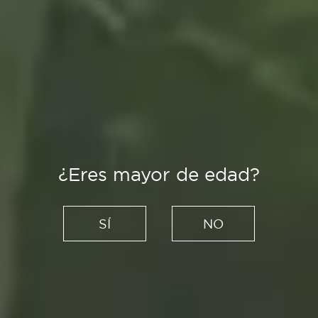
¿Eres mayor de edad?
Es Tendencia
Libros para leer en Navidad:
SÍ
NO
una mirada literaria a títulos
clásicos y contemporáneos
13/12/2022