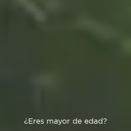
¿Eres mayor de edad?