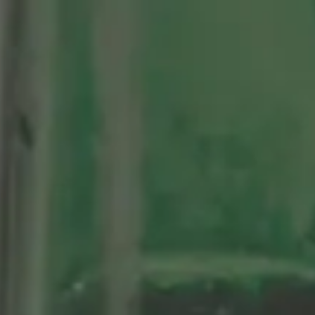
tenario
Nuestras Cervezas
Momentos Alhambra
segá
ción limitada 1964
ifo Alhambra 1925
 historias