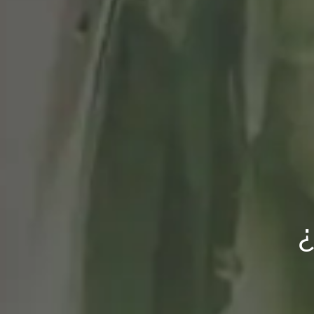
Oda a la papelería
mano 