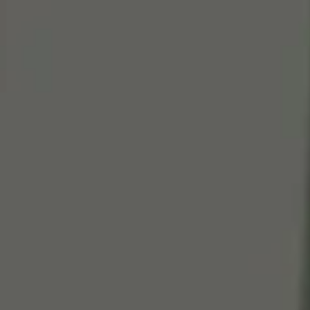
Cen
So
Edi
Gr
100