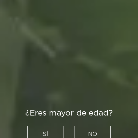
¿Eres mayor de edad?
Es Tendencia
No jubiles tus viejos CDs.
SÍ
NO