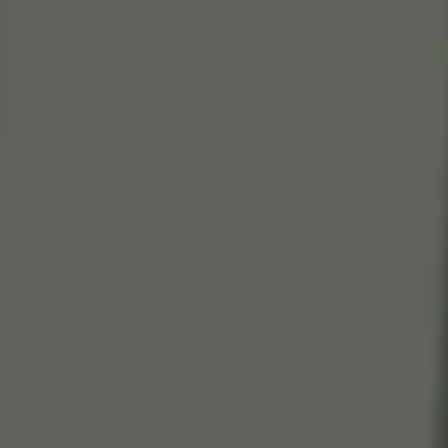
Cen
So
Edi
Gr
100