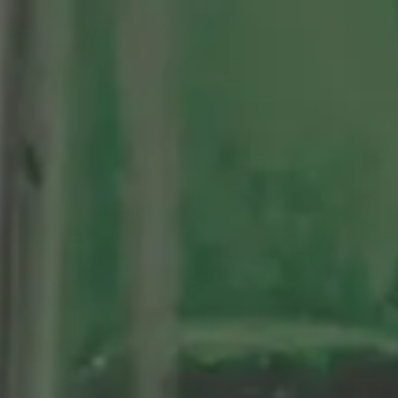
tenario
Nuestras Cervezas
Momentos Alhambra
segá
ción limitada 1964
ifo Alhambra 1925
 historias