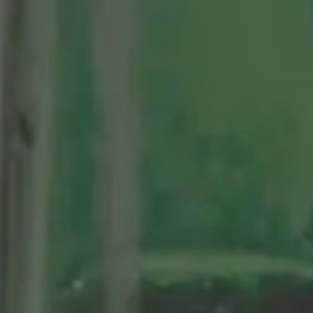
tenario
Nuestras Cervezas
Momentos Alhambra
segá
ción limitada 1964
ifo Alhambra 1925
 historias