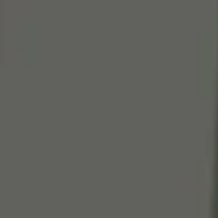
Cen
So
Edi
Gr
100