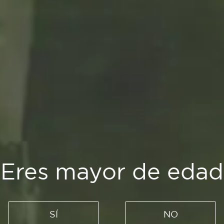
¿Eres mayor de edad
SÍ
NO