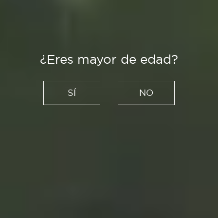
¿Eres mayor de edad?
SÍ
NO