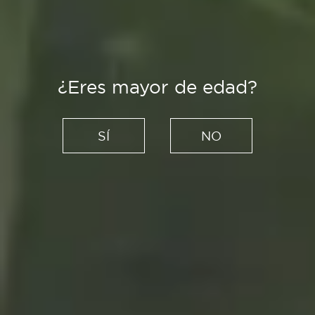
¿Eres mayor de edad?
Creadores
Felipe Hera, iluminando la
SÍ
NO
artesanía a golpe de
creatividad
05/05/2022