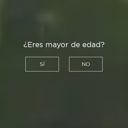
¿Eres mayor de edad?
SÍ
NO
Creadores
Artesanía Nazarí: el taller de
los maestros restauradores
que llevaron hasta Oriente la
magia de La Alhambra
28/04/2022