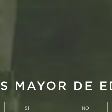
S MAYOR DE 
ISA
SÍ
NO