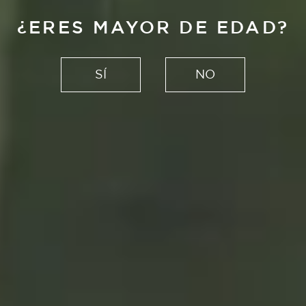
¿ERES MAYOR DE EDAD?
Tutoriales con Alhambra
DESPIERTA TU
SÍ
NO
CREATIVIDAD
CON TALLERES
EN DIRECTO