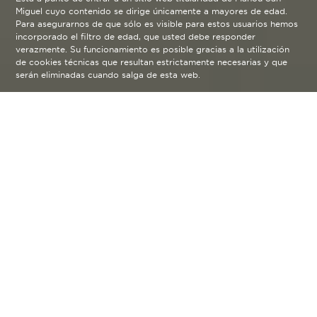
Miguel cuyo contenido se dirige únicamente a mayores de edad.
Para asegurarnos de que sólo es visible para estos usuarios hemos
incorporado el filtro de edad, que usted debe responder
verazmente. Su funcionamiento es posible gracias a la utilización
de cookies técnicas que resultan estrictamente necesarias y que
serán eliminadas cuando salga de esta web.
POLÍTICA DE COOKIES
Mahou, S.A., Cervecera Independiente, S.A.U.,
ambas con domicilio en Calle Titán 15, 28045,
Madrid, y Aguas de Solán de Cabras, S.A.U.,
con domicilio social en Paraje de Solán de
Cabras s/n, 16893 Beteta (Cuenca) (en
adelante, «Mahou») como titulares del
presente sitio web, espacio, o aplicación (en
adelante, el «Sitio Web»), informan a los
usuarios de que pueden utilizar dispositivos