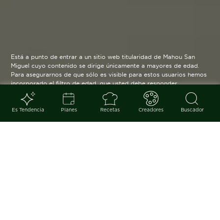
Está a punto de entrar a un sitio web titularidad de Mahou San
Miguel cuyo contenido se dirige únicamente a mayores de edad.
Para asegurarnos de que sólo es visible para estos usuarios hemos
incorporado el filtro de edad, que usted debe responder
verazmente. Su funcionamiento es posible gracias a la utilización
de cookies técnicas que resultan estrictamente necesarias y que
serán eliminadas cuando salga de esta web.
Es Tendencia
Planes
Recetas
Creadores
Buscador
Blog
arrow_back
Una revisión de este clásico de
nuestra gastronomía que no deja
indiferente a nadie y, además, se
prepara de forma sencilla.