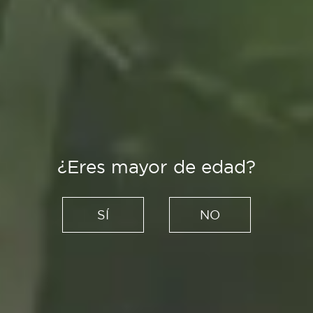
¿Eres mayor de edad?
Recetas
Tortilla vaga con jamón
SÍ
NO
ibérico: cuando el secreto
está en no dar la vuelta a la
sartén
27/09/2021