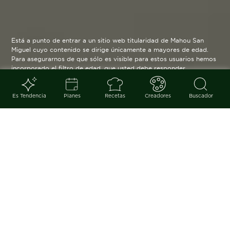
Está a punto de entrar a un sitio web titularidad de Mahou San
Miguel cuyo contenido se dirige únicamente a mayores de edad.
Para asegurarnos de que sólo es visible para estos usuarios hemos
incorporado el filtro de edad, que usted debe responder
verazmente. Su funcionamiento es posible gracias a la utilización
de cookies técnicas que resultan estrictamente necesarias y que
serán eliminadas cuando salga de esta web.
Es Tendencia
Planes
Recetas
Creadores
Buscador
Blog
arrow_back
Aprende a preparar la receta más
sencilla de tartar de salmón y
aguacate: una deliciosa forma de
servir pescado que, por su
refrescante mezcla de sabores,