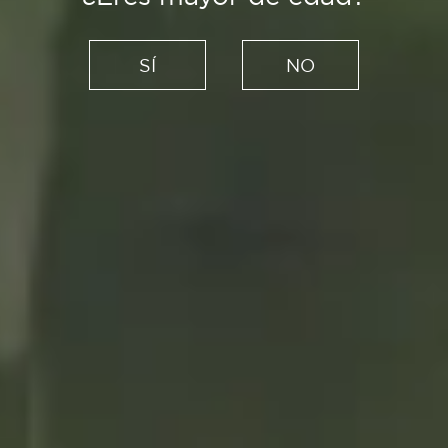
Recetas
Cómo hacer tartar de salmón
SÍ
NO
ahumado y aguacate: receta
fácil y sabrosa
20/07/2021