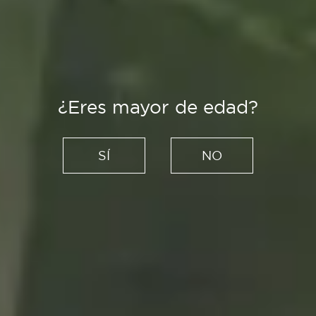
¿Eres mayor de edad?
Recetas
Tarta de galletas, sin horno y
SÍ
NO
con un toque de canela
25/02/2021