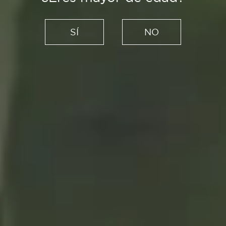
Recetas
Sopa de pescado y marisco,
SÍ
NO
el plato de cuchara más
festivo para disfrutar todo el
año
01/12/2020