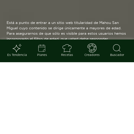
Está a punto de entrar a un sitio web titularidad de Mahou San
Miguel cuyo contenido se dirige únicamente a mayores de edad.
Para asegurarnos de que sólo es visible para estos usuarios hemos
incorporado el filtro de edad, que usted debe responder
verazmente. Su funcionamiento es posible gracias a la utilización
de cookies técnicas que resultan estrictamente necesarias y que
serán eliminadas cuando salga de esta web.
Es Tendencia
Planes
Recetas
Creadores
Buscador
Blog
arrow_back
Un plato de alma tradicional, pero
perfecto para convertir cualquier
jornada en una ocasión especial.
Reconfortante y de innegable
esencia mediterránea.