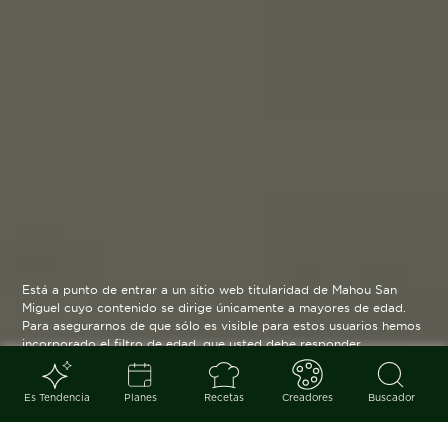
Está a punto de entrar a un sitio web titularidad de Mahou San
Miguel cuyo contenido se dirige únicamente a mayores de edad.
Para asegurarnos de que sólo es visible para estos usuarios hemos
incorporado el filtro de edad, que usted debe responder
verazmente. Su funcionamiento es posible gracias a la utilización
de cookies técnicas que resultan estrictamente necesarias y que
serán eliminadas cuando salga de esta web.
Es Tendencia
Planes
Recetas
Creadores
Buscador