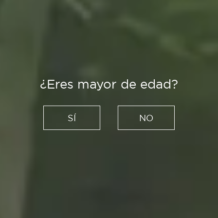
¿Eres mayor de edad?
Recetas
Pastel de bonito al
SÍ
NO
microondas: paso a paso
para preparar este entrante
de forma sencilla
17/02/2022