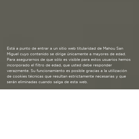
Está a punto de entrar a un sitio web titularidad de Mahou San
Miguel cuyo contenido se dirige únicamente a mayores de edad.
Para asegurarnos de que sólo es visible para estos usuarios hemos
incorporado el filtro de edad, que usted debe responder
verazmente. Su funcionamiento es posible gracias a la utilización
de cookies técnicas que resultan estrictamente necesarias y que
serán eliminadas cuando salga de esta web.
Blog
arrow_back
Toda la vida (e historia) que hay
más allá del famoso gazpacho.