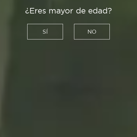
¿Eres mayor de edad?
SÍ
NO
Recetas
Sopas frías andaluzas: un
viaje de sabor y tradición
28/06/2021