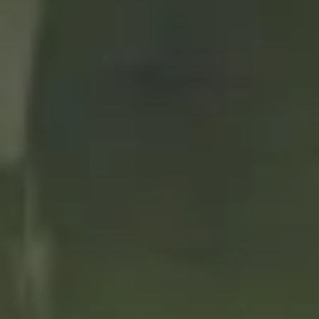
sublimar este clásico del
picoteo
27/07/2021