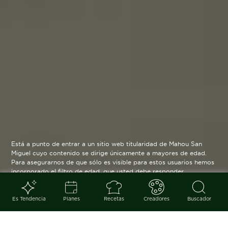
Está a punto de entrar a un sitio web titularidad de Mahou San
Miguel cuyo contenido se dirige únicamente a mayores de edad.
Para asegurarnos de que sólo es visible para estos usuarios hemos
incorporado el filtro de edad, que usted debe responder
verazmente. Su funcionamiento es posible gracias a la utilización
de cookies técnicas que resultan estrictamente necesarias y que
serán eliminadas cuando salga de esta web.
Es Tendencia
Planes
Recetas
Creadores
Buscador