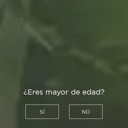
¿Eres mayor de edad?
Recetas
Larga vida a las patatas
SÍ
NO
bravas: paso a paso para