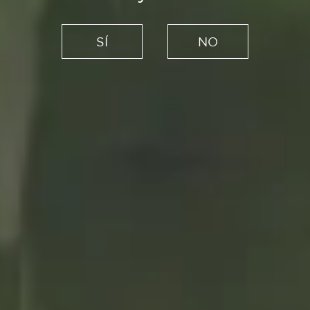
Recetas
Gambones con salsa de
SÍ
NO
ostras, sabor a mar y a día de
fiesta
17/12/2020