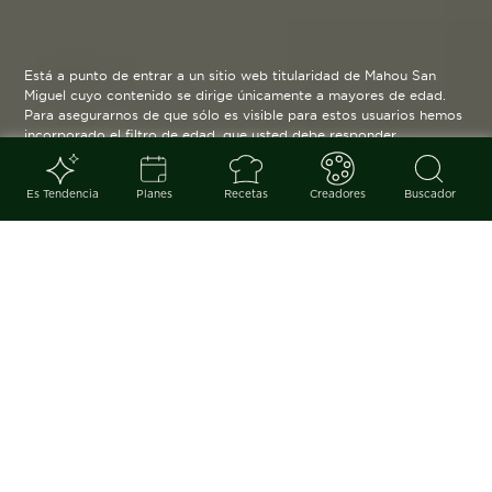
Está a punto de entrar a un sitio web titularidad de Mahou San
Miguel cuyo contenido se dirige únicamente a mayores de edad.
Para asegurarnos de que sólo es visible para estos usuarios hemos
incorporado el filtro de edad, que usted debe responder
verazmente. Su funcionamiento es posible gracias a la utilización
de cookies técnicas que resultan estrictamente necesarias y que
serán eliminadas cuando salga de esta web.
Es Tendencia
Planes
Recetas
Creadores
Buscador
Blog
arrow_back
Un picoteo especial y delicioso
del que disfrutar con los nuestros
Por María José Amengual