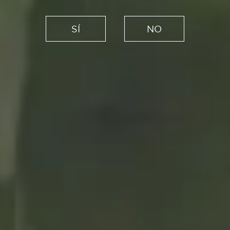
Recetas
Fingers de pollo con salsa de
SÍ
NO
yogur y mostaza para un
crujiente aperitivo
29/09/2022