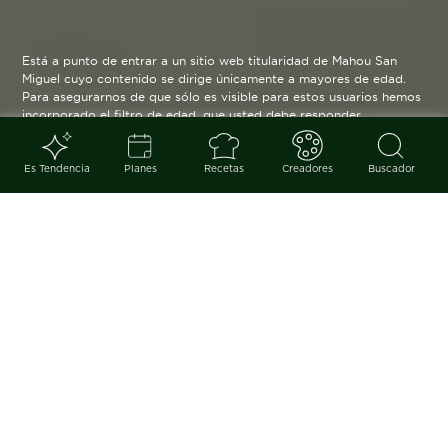
Está a punto de entrar a un sitio web titularidad de Mahou San
Miguel cuyo contenido se dirige únicamente a mayores de edad.
Para asegurarnos de que sólo es visible para estos usuarios hemos
incorporado el filtro de edad, que usted debe responder
verazmente. Su funcionamiento es posible gracias a la utilización
de cookies técnicas que resultan estrictamente necesarias y que
serán eliminadas cuando salga de esta web.
Es Tendencia
Planes
Recetas
Creadores
Buscador
Blog
arrow_back
Una receta informal y perfecta
para los aperitivos o las cenas que
podemos preparar fácilmente en
nuestras cocinas con ingredientes
que contrastan deliciosamente