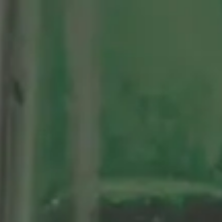
tenario
Nuestras Cervezas
Momentos Alhambra
segá
ción limitada 1964
ifo Alhambra 1925
 historias