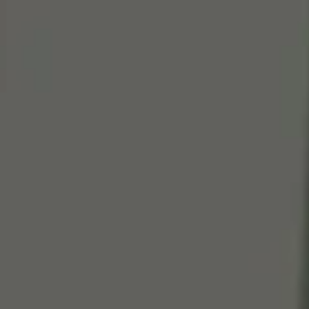
Cen
So
Edi
Gr
100