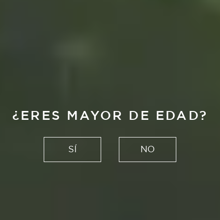
¿ERES MAYOR DE EDAD?
Tutoriales con Alhambra
DESPIERTA TU
SÍ
NO
CREATIVIDAD
CON TALLERES