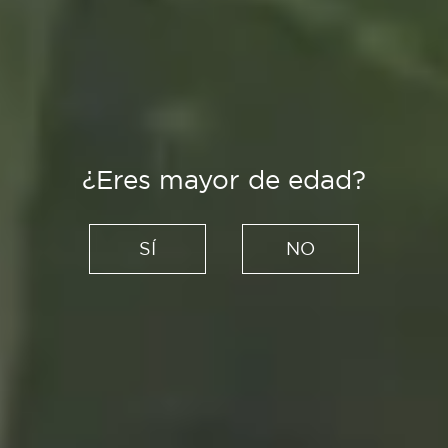
¿Eres mayor de edad?
SÍ
NO