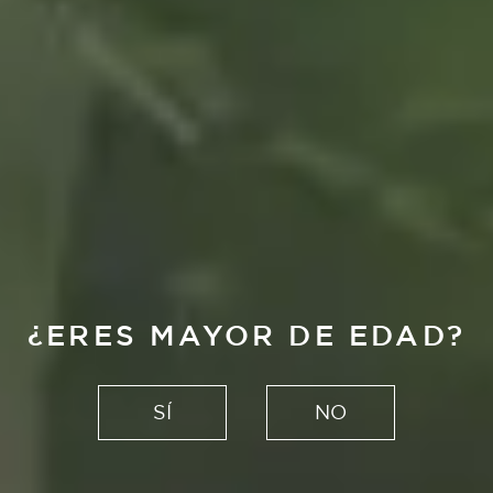
Cultura
LOS 7
ESCULTORES
¿ERES MAYOR DE EDAD?
EMERGENTES
SÍ
NO
QUE YA ESTÁN